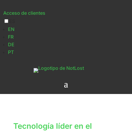
Acceso de clientes
ES
Transformar el
EN
FR
proceso de objetos
DE
PT
perdidos
Tecnología líder en el