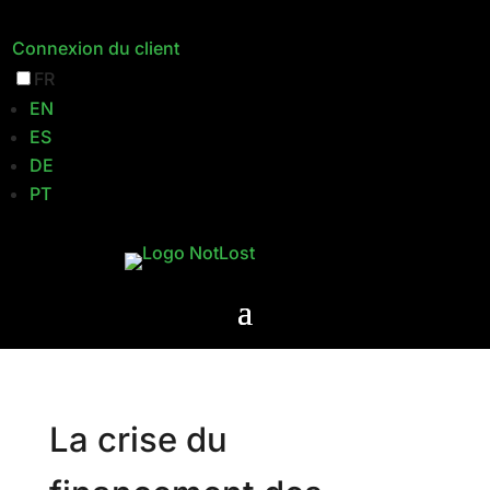
Connexion du client
FR
EN
ES
DE
PT
La crise du